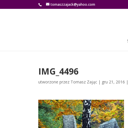
tomaszzajack@yahoo.com
IMG_4496
utworzone przez
Tomasz Zając
|
gru 21, 2016