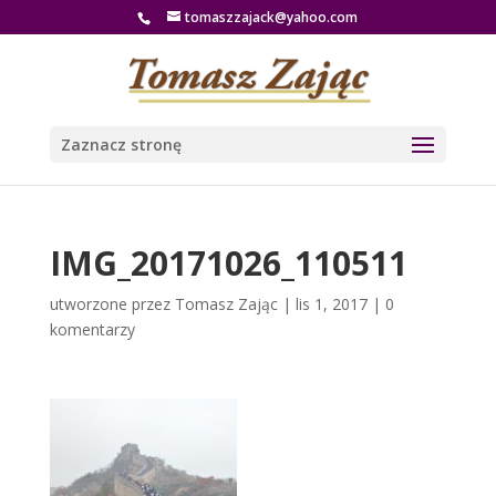
tomaszzajack@yahoo.com
Zaznacz stronę
IMG_20171026_110511
utworzone przez
Tomasz Zając
|
lis 1, 2017
|
0
komentarzy