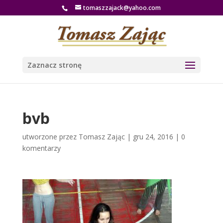
tomaszzajack@yahoo.com
Zaznacz stronę
bvb
utworzone przez
Tomasz Zając
|
gru 24, 2016
|
0
komentarzy