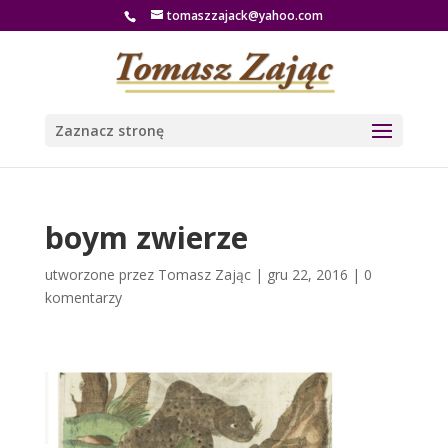
tomaszzajack@yahoo.com
Zaznacz stronę
boym zwierze
utworzone przez
Tomasz Zając
|
gru 22, 2016
|
0
komentarzy