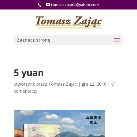
tomaszzajack@yahoo.com
Zaznacz stronę
5 yuan
utworzone przez
Tomasz Zając
|
gru 22, 2016
|
0
komentarzy